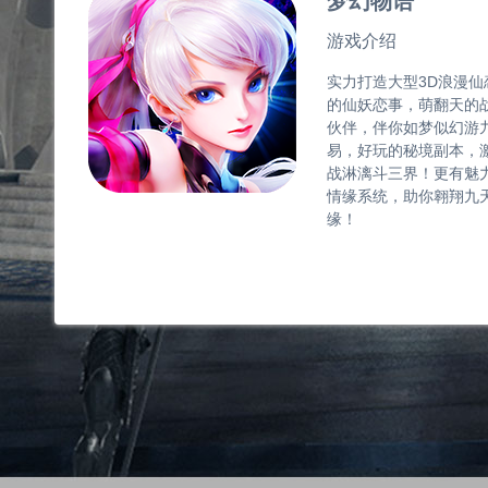
梦幻物语
游戏介绍
实力打造大型3D浪漫
的仙妖恋事，萌翻天的
伙伴，伴你如梦似幻游
易，好玩的秘境副本，激
战淋漓斗三界！更有魅
情缘系统，助你翱翔九
缘！